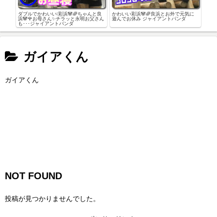
🌈ち
ダブルでかわいい❕彩浜🐼🌈ちゃんと良
かわいい彩浜🐼🌈良浜とお外で元気に
公開
とモ
浜🐼🌹お母さん✨チラッと永明お父さん
遊んでお休み ジャイアントパンダ
🐼
も･･･ジャイアントパンダ
法は
ガイアくん
ガイアくん
NOT FOUND
投稿が見つかりませんでした。