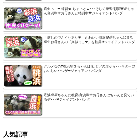
真似っこ❤ 練習★ ちょっと▲･･･そして練習❕彩浜🐼🌈ちゃ
ん良浜🐼🌹お母さんと特訓中💗ジャイアントパンダ
「癒しのでんぐり返り💗」かわいい彩浜🐼🌈ちゃん😍良浜
🐼🌹お母さんの「真似っこ❤」を披露❗❗ジャイアントパンダ
グルメなの❓桃浜🐼🍑ちゃんは❕ヒミツの扉から･･･キター😍
おいしいやつが❤ジャイアントパンダ
彩浜🐼🌈ちゃんに教育❕良浜🐼🌹お母さんはちゃんと見てい
るぞ･･･❤ジャイアントパンダ
人気記事