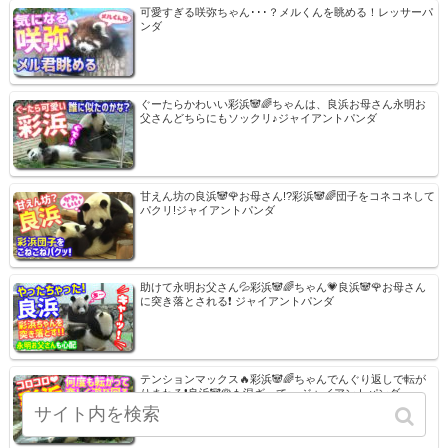
可愛すぎる咲弥ちゃん･･･？メルくんを眺める！レッサーパ
ンダ
ぐーたらかわいい彩浜🐼🌈ちゃんは、良浜お母さん永明お
父さんどちらにもソックリ♪ジャイアントパンダ
甘えん坊の良浜🐼🌹お母さん!?彩浜🐼🌈団子をコネコネして
パクリ!ジャイアントパンダ
助けて永明お父さん💦彩浜🐼🌈ちゃん💗良浜🐼🌹お母さん
に突き落とされる❗ ジャイアントパンダ
テンションマックス🔥彩浜🐼🌈ちゃんでんぐり返しで転が
りまわる❗良浜🐼🌹も混ざって… ジャイアントパンダ