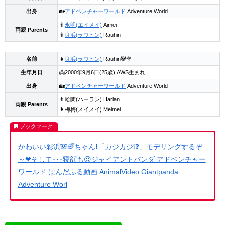
出身
🏡
アドベンチャーワールド
Adventure World
👨
永明(エイメイ)
Aimei
両親 Parents
👩
良浜(ラウヒン)
Rauhin
名前
👧
良浜(ラウヒン)
Rauhin🐼🌹
生年月日
👼2000年9月6日(25歳) AWS生まれ
出身
🏡
アドベンチャーワールド
Adventure World
👨哈蘭(ハーラン) Harlan
両親 Parents
👩梅梅(メイメイ) Meimei
かわいい彩浜🐼🌈ちゃん❗「カジカジ❕❓」モデリングするぞ
～❤そして･･･寝顔も😍ジャイアントパンダ アドベンチャー
ワールド ぱんだふる動画 AnimalVideo Giantpanda
Adventure Worl