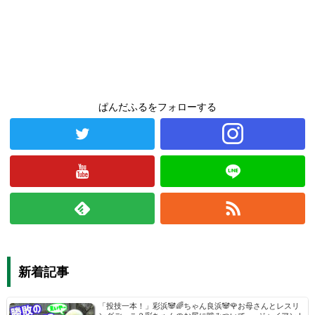
ぱんだふるをフォローする
新着記事
「投技一本！」彩浜🐼🌈ちゃん良浜🐼🌹お母さんとレスリ