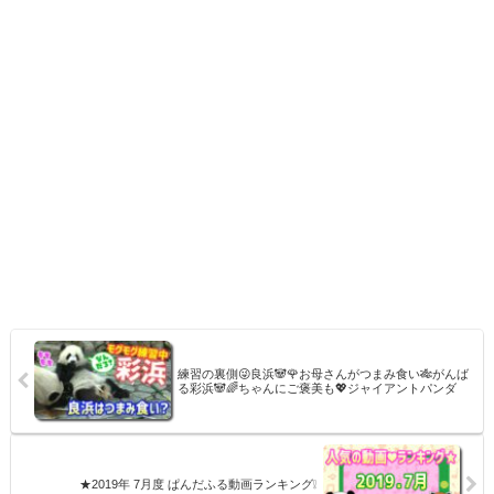
練習の裏側😜良浜🐼🌹お母さんがつまみ食い🎋がんば
る彩浜🐼🌈ちゃんにご褒美も💖ジャイアントパンダ
★2019年 7月度 ぱんだふる動画ランキング❕