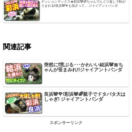
テンションマックス🔥彩浜🐼🌈ちゃんでんぐり返しで転が
りまわる❗良浜🐼🌹も混ざって… ジャイアントパンダ
関連記事
突然に❗荒ぶる･･･かわいい結浜🐼🎀ち
ゃんが笹まみれ!!ジャイアントパンダ
良浜🐼🌹!彩浜🐼🌈親子でドタバタ大は
しゃぎ! ジャイアントパンダ
スポンサーリンク