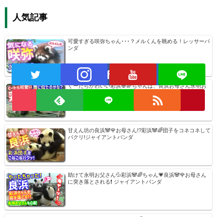
人気記事
可愛すぎる咲弥ちゃん･･･？メルくんを眺める！レッサーパ
ンダ
ぐーたらかわいい彩浜🐼🌈ちゃんは、良浜お母さん永明お
父さんどちらにもソックリ♪ジャイアントパンダ
甘えん坊の良浜🐼🌹お母さん!?彩浜🐼🌈団子をコネコネして
パクリ!ジャイアントパンダ
助けて永明お父さん💦彩浜🐼🌈ちゃん💗良浜🐼🌹お母さん
に突き落とされる❗ ジャイアントパンダ