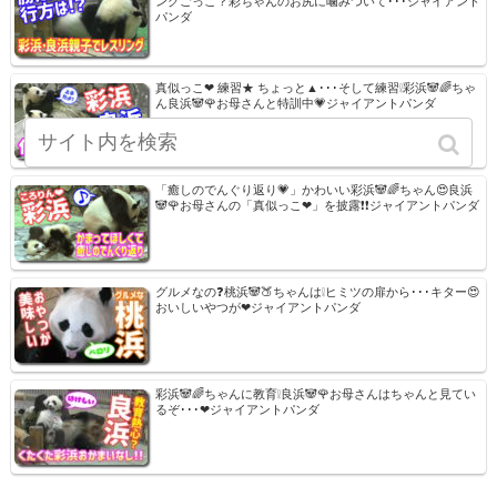
ングごっこ？彩ちゃんのお尻に噛みついて･･･ジャイアント
パンダ
真似っこ❤ 練習★ ちょっと▲･･･そして練習❕彩浜🐼🌈ちゃ
ん良浜🐼🌹お母さんと特訓中💗ジャイアントパンダ
「癒しのでんぐり返り💗」かわいい彩浜🐼🌈ちゃん😍良浜
🐼🌹お母さんの「真似っこ❤」を披露❗❗ジャイアントパンダ
グルメなの❓桃浜🐼🍑ちゃんは❕ヒミツの扉から･･･キター😍
おいしいやつが❤ジャイアントパンダ
彩浜🐼🌈ちゃんに教育❕良浜🐼🌹お母さんはちゃんと見てい
るぞ･･･❤ジャイアントパンダ