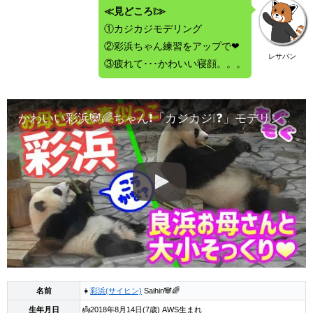
≪見どころ❕≫
①カジカジモデリング
②彩浜ちゃん練習をアップで❤
レサパン
③疲れて･･･かわいい寝顔。。。
かわいい彩浜🐼🌈ちゃん❗「カジカジ❕❓」モデリングするぞ～❤そして･･･寝顔も😍ジャイアントパンダ アドベンチャーワールド ぱんだふる動画 Giantpanda Adventure Worl
名前
👧
彩浜(サイヒン)
Saihin🐼🌈
生年月日
👼2018年8月14日(7歳) AWS生まれ