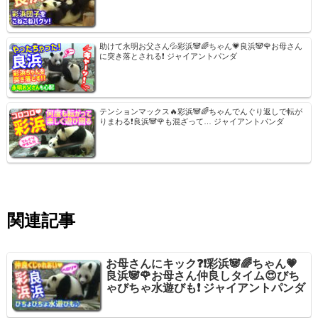
助けて永明お父さん💦彩浜🐼🌈ちゃん💗良浜🐼🌹お母さん
に突き落とされる❗ ジャイアントパンダ
テンションマックス🔥彩浜🐼🌈ちゃんでんぐり返しで転が
りまわる❗良浜🐼🌹も混ざって… ジャイアントパンダ
関連記事
お母さんにキック❓❗彩浜🐼🌈ちゃん💗
良浜🐼🌹お母さん仲良しタイム😍びち
ゃびちゃ水遊びも❗ ジャイアントパンダ