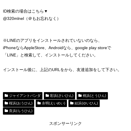
ID検索の場合はこちら▼
@320mlnel（＠もお忘れなく）
※LINEのアプリをインストールされていないのなら、
iPhoneならAppleStore、Androidなら、google play storeで
「LINE」と検索して、インストールしてください。
インストール後に、上記のURLをから、友達追加をして下さい。
ジャイアントパンダ
彩浜(さいひん)
桃浜(とうひん)
桜浜(おうひん)
永明(えいめい)
結浜(ゆいひん)
良浜(らうひん)
スポンサーリンク