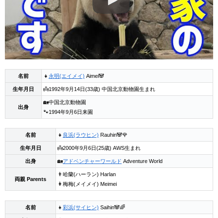
名前
👧
永明(エイメイ)
Aimei🐼
生年月日
👼1992年9月14日(33歳) 中国北京動物園生まれ
🏡中国北京動物園
出身
🐾1994年9月6日来園
名前
👧
良浜(ラウヒン)
Rauhin🐼🌹
生年月日
👼2000年9月6日(25歳) AWS生まれ
出身
🏡
アドベンチャーワールド
Adventure World
👨哈蘭(ハーラン) Harlan
両親 Parents
👩梅梅(メイメイ) Meimei
名前
👧
彩浜(サイヒン)
Saihin🐼🌈