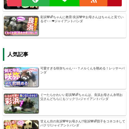
彩浜🐼🌈ちゃんに教育❕良浜🐼🌹お母さんはちゃんと見てい
るぞ･･･❤ジャイアントパンダ
人気記事
可愛すぎる咲弥ちゃん･･･？メルくんを眺める！レッサーパ
ンダ
ぐーたらかわいい彩浜🐼🌈ちゃんは、良浜お母さん永明お
父さんどちらにもソックリ♪ジャイアントパンダ
甘えん坊の良浜🐼🌹お母さん!?彩浜🐼🌈団子をコネコネして
パクリ!ジャイアントパンダ