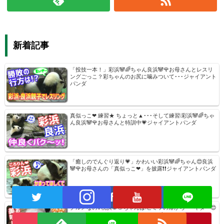
新着記事
「投技一本！」彩浜🐼🌈ちゃん良浜🐼🌹お母さんとレスリ
ングごっこ？彩ちゃんのお尻に噛みついて･･･ジャイアント
パンダ
真似っこ❤ 練習★ ちょっと▲･･･そして練習❕彩浜🐼🌈ちゃ
ん良浜🐼🌹お母さんと特訓中💗ジャイアントパンダ
「癒しのでんぐり返り💗」かわいい彩浜🐼🌈ちゃん😍良浜
🐼🌹お母さんの「真似っこ❤」を披露❗❗ジャイアントパンダ
グルメなの❓桃浜🐼🍑ちゃんは❕ヒミツの扉から･･･キター😍
おいしいやつが❤ジャイアントパンダ