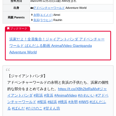
生年月日
👼2014年12月2日(11歳) AWS生まれ
出身
🏡
アドベンチャーワールド
Adventure World
👨
永明(エイメイ)
Aimei
両親 Parents
👩
良浜(ラウヒン)
Rauhin
浜家だよ！全員集合！ジャイアントパンダ アドベンチャー
ワールド ぱんだふる動画 AnimalVideo Giantpanda
Adventure World
【ジャイアントパンダ】
アドベンチャーワールドの永明と良浜の子供たち、浜家の個性
的な部分をまとめてみました。
https://t.co/XBh2btRaMx
#ジャ
イアントパンダ
#彩浜
#良浜
#AnimalVideo
#かわいい
#アドベ
ンチャーワールド
#桜浜
#結浜
#桃浜
#永明
#AWS
#ぱんだふ
る
#ぱんだ
#たけのこ
#甘えん坊