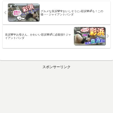
グルメな良浜🐼🌹おいしそうに♪彩浜🐼🌈も！この
後･･･ ジャイアントパンダ
良浜🐼🌹お母さん、かわいい彩浜🐼🌈に必殺技!! ジャ
イアントパンダ
スポンサーリンク