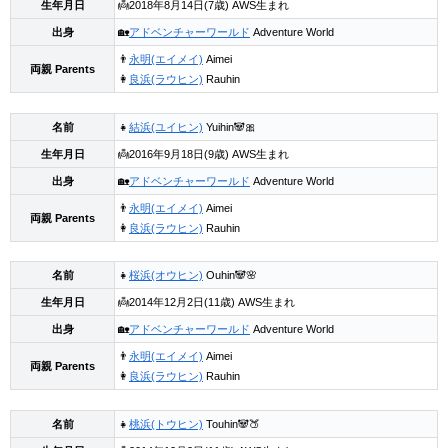
生年月日
👼2018年8月14日(7歳) AWS生まれ
出身
🏡
アドベンチャーワールド
Adventure World
👨
永明(エイメイ)
Aimei
両親 Parents
👩
良浜(ラウヒン)
Rauhin
名前
👧
結浜(ユイヒン)
Yuihin🐼🎀
生年月日
👼2016年9月18日(9歳) AWS生まれ
出身
🏡
アドベンチャーワールド
Adventure World
👨
永明(エイメイ)
Aimei
両親 Parents
👩
良浜(ラウヒン)
Rauhin
名前
👧
桜浜(オウヒン)
Ouhin🐼🌸
生年月日
👼2014年12月2日(11歳) AWS生まれ
出身
🏡
アドベンチャーワールド
Adventure World
👨
永明(エイメイ)
Aimei
両親 Parents
👩
良浜(ラウヒン)
Rauhin
名前
👧
桃浜(トウヒン)
Touhin🐼🍑